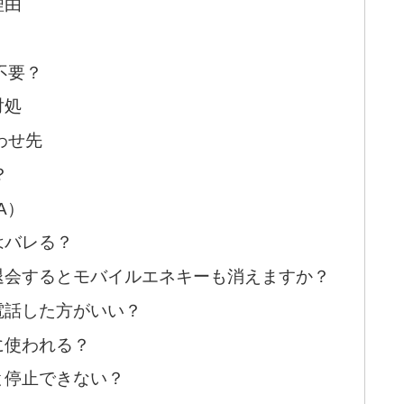
理由
不要？
対処
わせ先
？
A）
はバレる？
退会するとモバイルエネキーも消えますか？
電話した方がいい？
に使われる？
と停止できない？