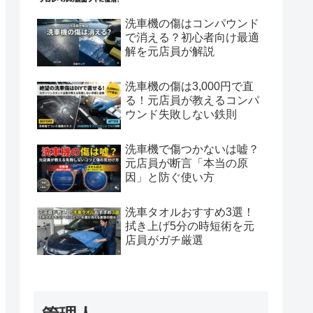
洗車機の傷はコンパウンド
で消える？初心者向け最適
解を元店員が解説
洗車機の傷は3,000円で直
る！元店員が教えるコンパ
ウンド失敗しない鉄則
洗車機で傷つかないは嘘？
元店員が断言「本当の原
因」と防ぐ使い方
洗車タオルおすすめ3選！
拭き上げ5分の時短術を元
店員がガチ厳選