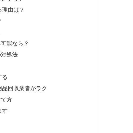
る理由は？
？
ス
不可能なら？
の対処法
する
用品回収業者がラク
捨て方
出す